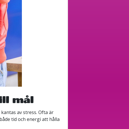
ill mål
kantas av stress. Ofta är
åde tid och energi att hålla