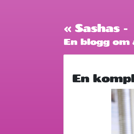
« Sashas -
En blogg om a
En kompl