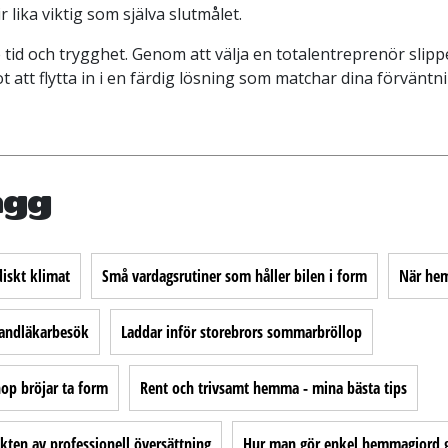
ir lika viktig som själva slutmålet.
e tid och trygghet. Genom att välja en totalentreprenör sl
t att flytta in i en färdig lösning som matchar dina förväntn
ägg
iskt klimat
Små vardagsrutiner som håller bilen i form
När hem
 tandläkarbesök
Laddar inför storebrors sommarbröllop
p bröjar ta form
Rent och trivsamt hemma - mina bästa tips
ikten av professionell översättning
Hur man gör enkel hemmagjord g