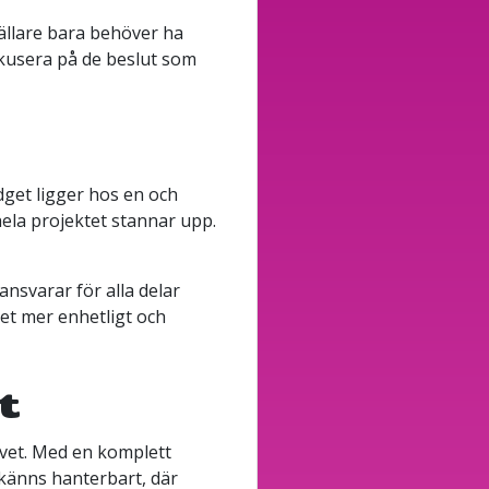
tällare bara behöver ha
fokusera på de beslut som
dget ligger hos en och
ela projektet stannar upp.
ansvarar för alla delar
atet mer enhetligt och
t
livet. Med en komplett
 känns hanterbart, där