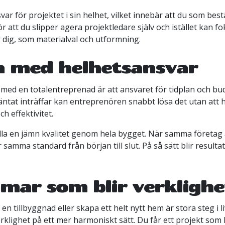
var för projektet i sin helhet, vilket innebär att du som bes
r att du slipper agera projektledare själv och istället kan 
 dig, som materialval och utformning.
a med helhetsansvar
 med en totalentreprenad är att ansvaret för tidplan och bu
tat inträffar kan entreprenören snabbt lösa det utan att h
h effektivitet.
hålla en jämn kvalitet genom hela bygget. När samma företag 
er samma standard från början till slut. På så sätt blir result
ar som blir verklighe
en tillbyggnad eller skapa ett helt nytt hem är stora steg i 
klighet på ett mer harmoniskt sätt. Du får ett projekt som