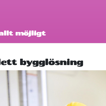
llt möjligt
ett bygglösning