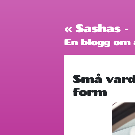
« Sashas -
En blogg om a
Små varda
form