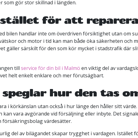
r som gör stor skillnad i längden.
stället för att reparer
d bilen handlar inte om överdriven försiktighet utan om su
 vätskor och motor i tid kan man både öka säkerheten och m
et gäller särskilt för den som kör mycket i stadstrafik där s
ången till
service för din bil i Malmö
en viktig del av vardagsl
ivet helt enkelt enklare och mer förutsägbart.
 speglar hur den tas 
ara i körkänslan utan också i hur länge den håller sitt värd
kan vara avgörande vid försäljning eller inbyte. Det signa
 försäkringsbolag värdesätter.
urlig del av bilägandet skapar trygghet i vardagen. Istället f