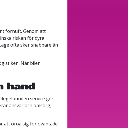
a
nt förnuft. Genom att
inska risken för dyra
litage ofta sker snabbare än
ogistiken. När bilen
om hand
e. Regelbunden service ger
lerar ansvar och omsorg,
ör att oroa sig för oväntade