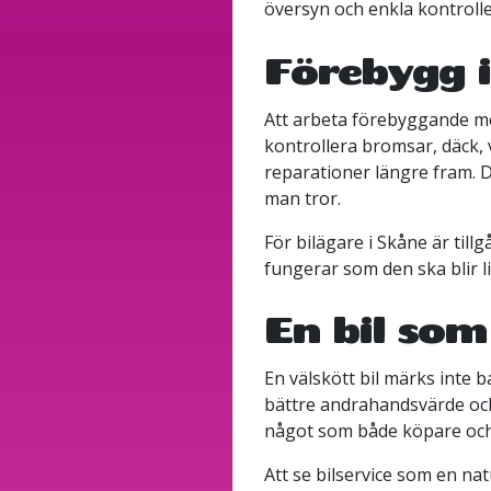
översyn och enkla kontrolle
Förebygg i
Att arbeta förebyggande me
kontrollera bromsar, däck,
reparationer längre fram. D
man tror.
För bilägare i Skåne är tillg
fungerar som den ska blir l
En bil som
En välskött bil märks inte b
bättre andrahandsvärde och 
något som både köpare och
Att se bilservice som en nat