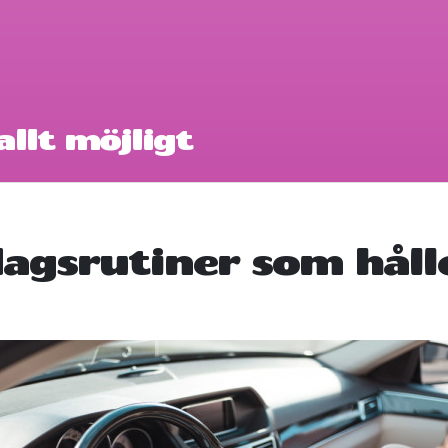
llt möjligt
gsrutiner som hålle