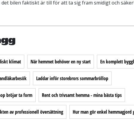
 bilen faktiskt är till för att ta sig fram smidigt och säkert 
ägg
iskt klimat
När hemmet behöver en ny start
En komplett bygg
 tandläkarbesök
Laddar inför storebrors sommarbröllop
p bröjar ta form
Rent och trivsamt hemma - mina bästa tips
ikten av professionell översättning
Hur man gör enkel hemmagjord g