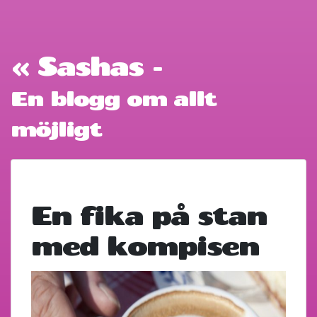
« Sashas -
En blogg om allt
möjligt
En fika på stan
med kompisen