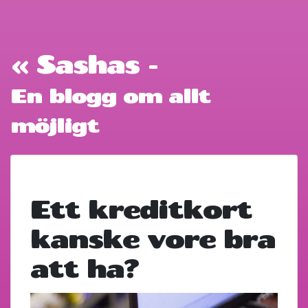
« Sashas -
En blogg om allt
möjligt
Ett kreditkort
kanske vore bra
att ha?