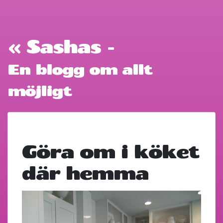
« Sashas -
En blogg om allt
möjligt
Göra om i köket
där hemma