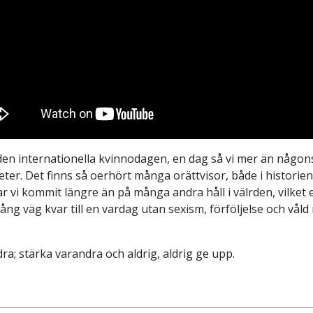
en internationella kvinnodagen, en dag så vi mer än någon
eter. Det finns så oerhört många orättvisor, både i historien
har vi kommit längre än på många andra håll i välrden, vilke
lång väg kvar till en vardag utan sexism, förföljelse och våld
ra; stärka varandra och aldrig, aldrig ge upp.