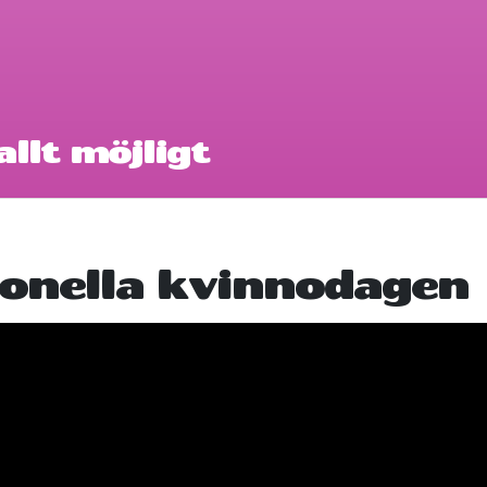
llt möjligt
ionella kvinnodagen