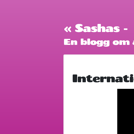
« Sashas -
En blogg om a
Internat