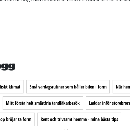
ägg
iskt klimat
Små vardagsrutiner som håller bilen i form
När hem
Mitt första helt smärtfria tandläkarbesök
Laddar inför storebro
p bröjar ta form
Rent och trivsamt hemma - mina bästa tips