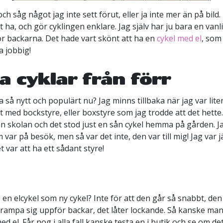
ch såg något jag inte sett förut, eller ja inte mer än på bild.
t ha, och gör cyklingen enklare. Jag själv har ju bara en vanl
ör backarna. Det hade vart skönt att ha en
cykel med el
, som 
a jobbig!
 cyklar från förr
 så nytt och populärt nu? Jag minns tillbaka när jag var liten
med bockstyre, eller boxstyre som jag trodde att det hette. 
n skolan och det stod just en sån cykel hemma på gården. J
 var på besök, men så var det inte, den var till mig! Jag var j
et var att ha ett sådant styre!
n elcykel som ny cykel? Inte för att den går så snabbt, den 
 trampa sig uppför backar, det låter lockande. Så kanske man 
d el. Får nog i alla fall kanske testa en i butik och se om det