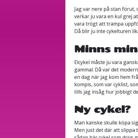
Jag var nere på stan förut, o
verkar ju vara en kul grej at
vara trögt att trampa uppf
Då blir ju inte cykelturen lik
Minns mina
Elcykel måste ju vara ganska
gammal. Då var det modernt 
en dag när jag kom hem frå
kompis, som var cyklist, som
tills jag insåg hur jobbigt d
Ny cykel?
Man kanske skulle köpa sig e
Men just det där att slippa
sådan här cykel som drivs me