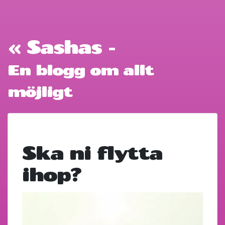
« Sashas -
En blogg om allt
möjligt
Ska ni flytta
ihop?